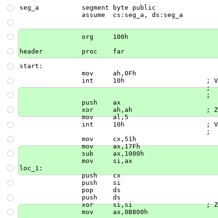
    seg_a           segment byte public

                    assume  cs:seg_a, ds:seg_a

                    org     100h

    header          proc    far

    start:

                    mov     ah,0Fh

                    int     10h                     ; V
                                                    ;  
                                                    ;  
                    push    ax

                    xor     ah,ah                   ; Z
                    mov     al,5

                    int     10h                     ; V
                                                    ;  
                    mov     cx,51h

                    mov     ax,17Fh

                    sub     ax,1000h

                    mov     si,ax

    loc_1:

                    push    cx

                    push    si

                    pop     ds

                    push    ds

                    xor     si,si                   ; Z
                    mov     ax,0B800h
