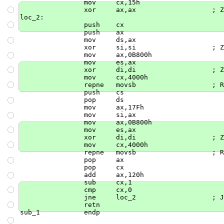
                    mov     cx,15h

                    xor     ax,ax                   ; Z
    loc_2:

                    push    cx

                    push    ax

                    mov     ds,ax

                    xor     si,si                   ; Z
                    mov     ax,0B800h

                    mov     es,ax

                    xor     di,di                   ; Z
                    mov     cx,4000h

                    repne   movsb                   ; R
                    push    cs

                    pop     ds

                    mov     ax,17Fh

                    mov     si,ax

                    mov     ax,0B800h

                    mov     es,ax

                    xor     di,di                   ; Z
                    mov     cx,4000h

                    repne   movsb                   ; R
                    pop     ax

                    pop     cx

                    add     ax,120h

                    sub     cx,1

                    cmp     cx,0

                    jne     loc_2                   ; J
                    retn

    sub_1           endp
