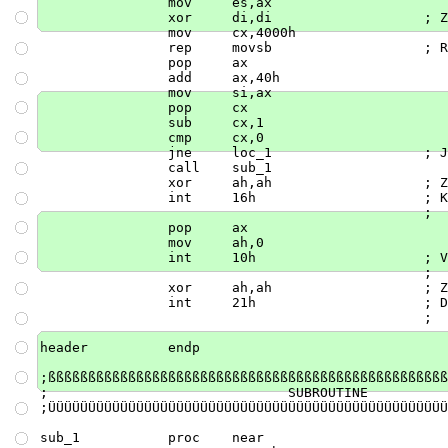
                    mov     es,ax

                    xor     di,di                   ; Z
                    mov     cx,4000h

                    rep     movsb                   ; R
                    pop     ax

                    add     ax,40h

                    mov     si,ax

                    pop     cx

                    sub     cx,1

                    cmp     cx,0

                    jne     loc_1                   ; J
                    call    sub_1

                    xor     ah,ah                   ; Z
                    int     16h                     ; K
                                                    ;  
                    pop     ax

                    mov     ah,0

                    int     10h                     ; V
                                                    ;  
                    xor     ah,ah                   ; Z
                    int     21h                     ; D
                                                    ;  
    header          endp

    ;ßßßßßßßßßßßßßßßßßßßßßßßßßßßßßßßßßßßßßßßßßßßßßßßßßß
    ;                              SUBROUTINE

    ;ÜÜÜÜÜÜÜÜÜÜÜÜÜÜÜÜÜÜÜÜÜÜÜÜÜÜÜÜÜÜÜÜÜÜÜÜÜÜÜÜÜÜÜÜÜÜÜÜÜÜ
    sub_1           proc    near
