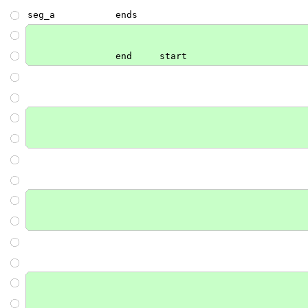
    seg_a           ends

                    end     start
