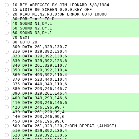
    10 REM ARPEGGIO BY JIM LEONARD 5/8/1984

    15 WIDTH 80:SCREEN 0,0,0:KEY OFF

    20 READ N1,N2,N3,D:ON ERROR GOTO 10000

    30 FOR I = 1 TO D

    40 SOUND N1,D*.1

    50 SOUND N2,D*.1

    60 SOUND N3,D*.1

    70 NEXT

    80 GOTO 20

    300 DATA 261,329,130,7

    310 DATA 329,392,130,4

    320 DATA 329,392,130,6

    330 DATA 329,392,123,6

    340 DATA 261,329,110,7

    350 DATA 329,392,110,4

    360 DATA 493,392,110,4

    370 DATA 523,440,110,4

    375 DATA 440,349,110,6

    380 DATA 293,246,146,7

    390 DATA 329,261,146,4

    400 DATA 349,293,146,6

    410 DATA 293,246,146,6

    420 DATA 246,196,99,7

    430 DATA 261,220,99,4

    440 DATA 293,246,99,6

    450 DATA 246,196,99,6

    500 DATA 261,329,130,7:REM REPEAT (ALMOST)

    510 DATA 329,392,130,4

    520 DATA 329,392,130,6
